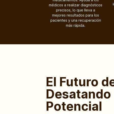
médicos a realizar diagnósticos
precisos, lo que lleva a
mejores resultados para los
pacientes y una recuperación
más rápida.
El Futuro de
Desatando 
Potencial