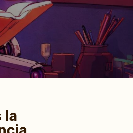
 la
ncia