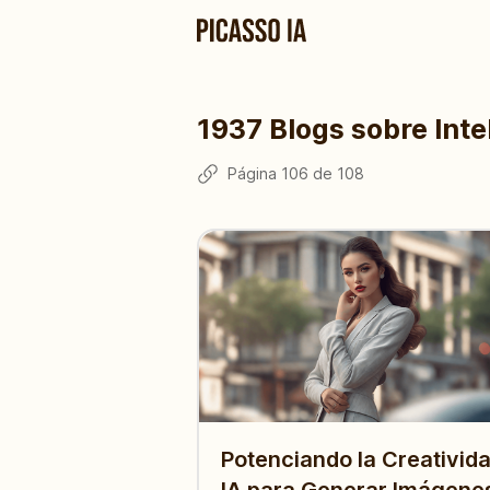
1937
Blogs sobre Intel
Página
106
de
108
Potenciando la Creativida
IA para Generar Imágene