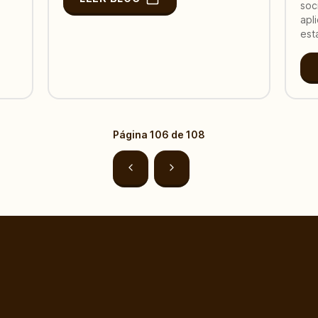
soc
apl
est
Página
106
de
108