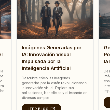
Imágenes Generadas por
Ge
el
IA: Innovación Visual
Po
Impulsada por la
la
Inteligencia Artificial
la
Des
 de
imá
Descubre cómo las imágenes
mo
cre
generadas por IA están revolucionando
era
int
la innovación visual. Explora sus
las
imp
aplicaciones, beneficios y el impacto en
diversos campos.
LEER BLOG