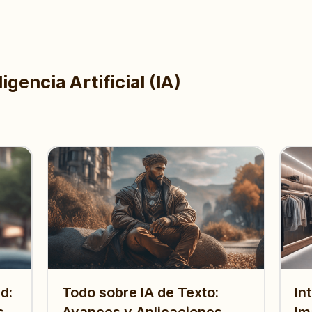
igencia Artificial (IA)
d:
Todo sobre IA de Texto:
In
s
Avances y Aplicaciones
Im