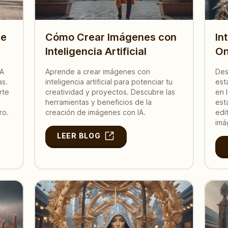
de
Cómo Crear Imágenes con
In
Inteligencia Artificial
On
IA
Aprende a crear imágenes con
Des
as.
inteligencia artificial para potenciar tu
est
rte
creatividad y proyectos. Descubre las
en 
herramientas y beneficios de la
est
ro.
creación de imágenes con IA.
edi
imá
LEER BLOG