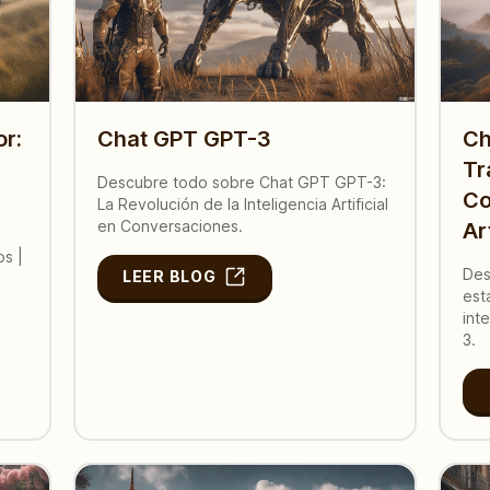
or:
Chat GPT GPT-3
Ch
Tr
Descubre todo sobre Chat GPT GPT-3:
Co
La Revolución de la Inteligencia Artificial
en Conversaciones.
Ar
s |
Des
LEER BLOG
est
int
3.