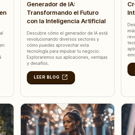
Generador de IA:
Cr
 en
Transformando el Futuro
In
con la Inteligencia Artificial
Des
imá
al
Descubre cómo el generador de IA está
rev
revolucionando diversos sectores y
tec
gen
cómo puedes aprovechar esta
apl
tecnología para impulsar tu negocio.
emo
á
Exploraremos sus aplicaciones, ventajas
y desafíos.
LEER BLOG