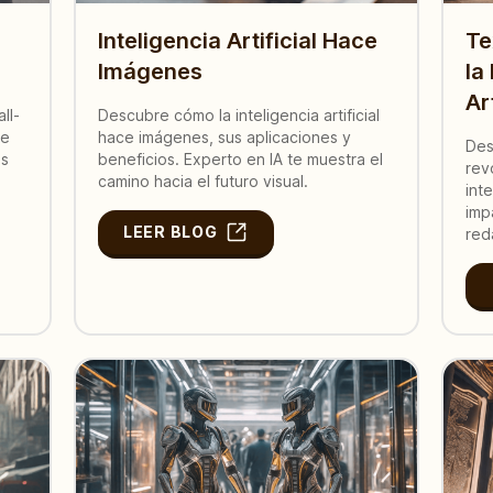
Inteligencia Artificial Hace
Te
Imágenes
la
Art
ll-
Descubre cómo la inteligencia artificial
re
hace imágenes, sus aplicaciones y
Des
os
beneficios. Experto en IA te muestra el
rev
camino hacia el futuro visual.
int
imp
LEER BLOG
red