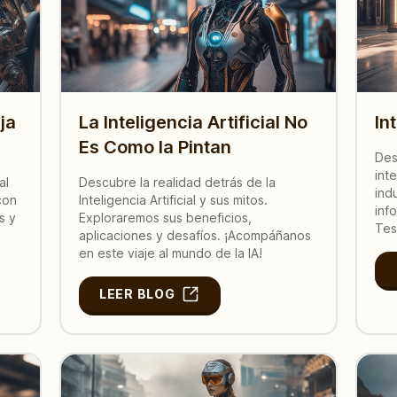
uja
La Inteligencia Artificial No
In
Es Como la Pintan
Des
inte
al
Descubre la realidad detrás de la
ind
con
Inteligencia Artificial y sus mitos.
inf
s y
Exploraremos sus beneficios,
Tes
aplicaciones y desafíos. ¡Acompáñanos
en este viaje al mundo de la IA!
LEER BLOG