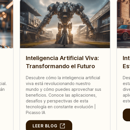
Inteligencia Artificial Viva:
In
Transformando el Futuro
Es
Descubre cómo la inteligencia artificial
Des
ial.
viva está revolucionando nuestro
est
tán
mundo y cómo puedes aprovechar sus
div
beneficios. Conoce las aplicaciones,
apl
desafíos y perspectivas de esta
est
tecnología en constante evolución |
Picasso IA
LEER BLOG