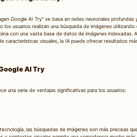
magen Google AI Try" se basa en redes neuronales profundas 
los usuarios realizan una búsqueda de imágenes utilizando e
mbina con una vasta base de datos de imágenes indexadas. A 
e características visuales, la IA puede ofrecer resultados má
Google AI Try
e una serie de ventajas significativas para los usuarios:
a tecnología, las búsquedas de imágenes son más precisas qu
es y contextos visuales permite una coincidencia mucho más