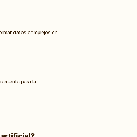
formar datos complejos en
rramienta para la
.
artificial?