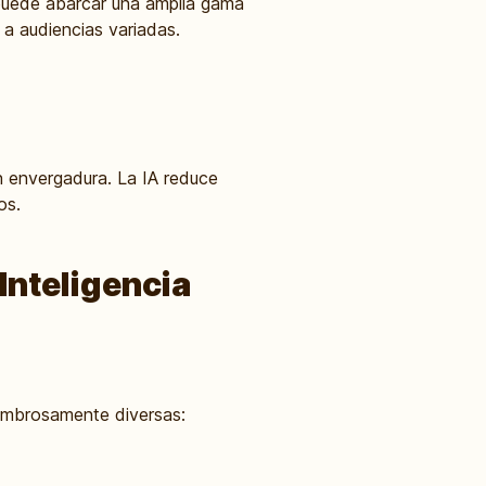
l puede abarcar una amplia gama
 a audiencias variadas.
n envergadura. La IA reduce
os.
Inteligencia
asombrosamente diversas: