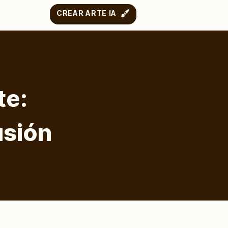
CREAR ARTE IA
te:
usión