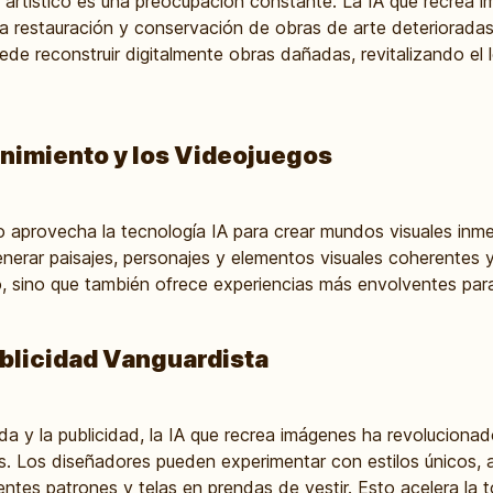
o artístico es una preocupación constante. La IA que recrea
a restauración y conservación de obras de arte deterioradas. A
de reconstruir digitalmente obras dañadas, revitalizando el l
enimiento y los Videojuegos
to aprovecha la tecnología IA para crear mundos visuales inm
generar paisajes, personajes y elementos visuales coherentes 
lo, sino que también ofrece experiencias más envolventes para
blicidad Vanguardista
a y la publicidad, la IA que recrea imágenes ha revolucionad
. Los diseñadores pueden experimentar con estilos únicos, a
rentes patrones y telas en prendas de vestir. Esto acelera la