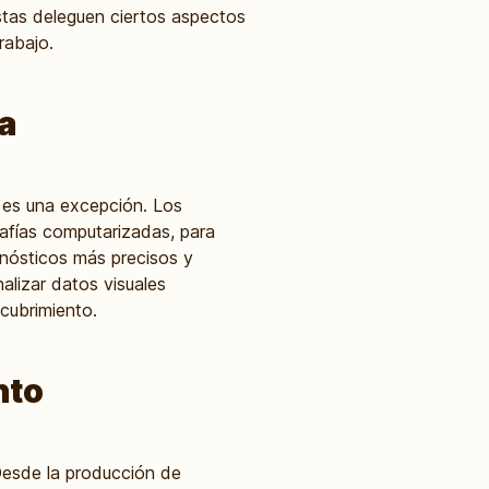
istas deleguen ciertos aspectos
rabajo.
ia
o es una excepción. Los
afías computarizadas, para
gnósticos más precisos y
nalizar datos visuales
cubrimiento.
nto
Desde la producción de