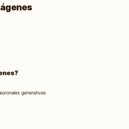
Imágenes
genes?
euronales generativas