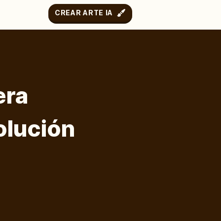
CREAR ARTE IA
era
olución